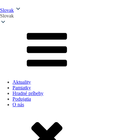
Slovak
Slovak
Aktuality
Pamiatky
Hradné príbehy
Podujatia
O nás