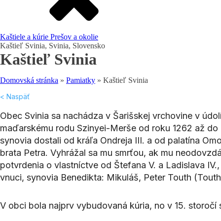
Kaštiele a kúrie
Prešov a okolie
Kaštieľ Svinia, Svinia, Slovensko
Kaštieľ Svinia
Domovská stránka
»
Pamiatky
»
Kaštieľ Svinia
< Naspäť
Obec Svinia sa nachádza v Šarišskej vrchovine v údolí 
maďarskému rodu Szinyei-Merše od roku 1262 až do r
synovia dostali od kráľa Ondreja III. a od palatína O
brata Petra. Vyhrážal sa mu smrťou, ak mu neodovzdá v
potvrdenia o vlastníctve od Štefana V. a Ladislava IV.
vnuci, synovia Benedikta: Mikuláš, Peter Touth (Tout
V obci bola najprv vybudovaná kúria, no v 15. storočí