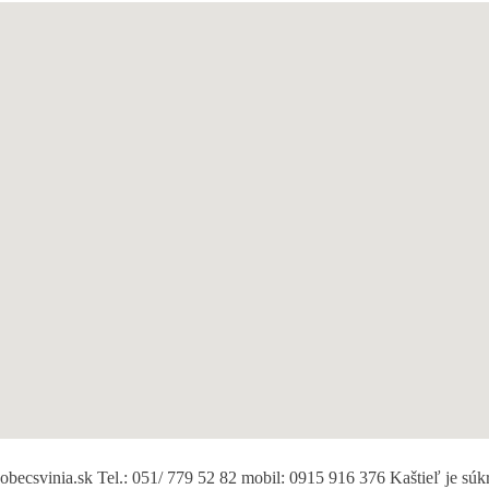
becsvinia.sk Tel.: 051/ 779 52 82 mobil: 0915 916 376 Kaštieľ je súk