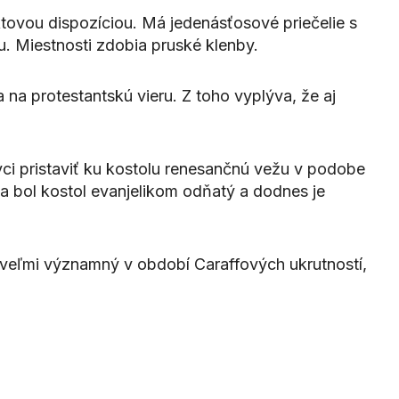
aktovou dispozíciou. Má jedenásťosové priečelie s
u. Miestnosti zdobia pruské klenby.
a na protestantskú vieru. Z toho vyplýva, že aj
vci pristaviť ku kostolu renesančnú vežu v podobe
čia bol kostol evanjelikom odňatý a dodnes je
l veľmi významný v období Caraffových ukrutností,