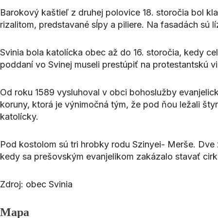
Barokový kaštieľ z druhej polovice 18. storočia bol k
rizalitom, predstavané sĺpy a piliere. Na fasadách s
Svinia bola katolícka obec až do 16. storočia, kedy cel
poddaní vo Svinej museli prestúpiť na protestantskú vi
Od roku 1589 vysluhoval v obci bohoslužby evanjelický
koruny, ktorá je výnimočná tým, že pod ňou ležali štyr
katolícky.
Pod kostolom sú tri hrobky rodu Szinyei- Merše. Dve 
kedy sa prešovským evanjelikom zakázalo stavať cir
Zdroj: obec Svinia
Mapa