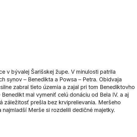
 v bývalej Šarišskej župe. V minulosti patrila
ch synov – Benedikta a Powsa – Petra. Obidvaja
ilne zabral tieto územia a zajal pri tom Benediktovho
Benedikt mal vymeniť celú donáciu od Bela IV. a aj
lá záležitosť prešla bez krviprelievania. Meršeho
najmladší Merše si rozdelili dedičné majetky.