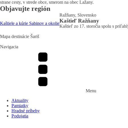
strane cesty, v strede obce, smerom na obec Lažany.
Objavujte región
Ražňany, Slovensko
Kaštieľ Ražňany
Kaštiele a kúrie
Sabinov a okolie
Kaštieľ zo 17. storočia spolu s priľ
Mapa destinácie Šariš
Navigacia
Menu
Aktuality
Pamiatky
Hradné príbehy
Podujatia