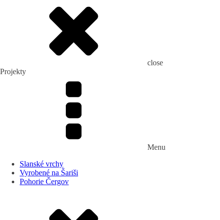
close
Projekty
Menu
Slanské vrchy
Vyrobené na Šariši
Pohorie Čergov