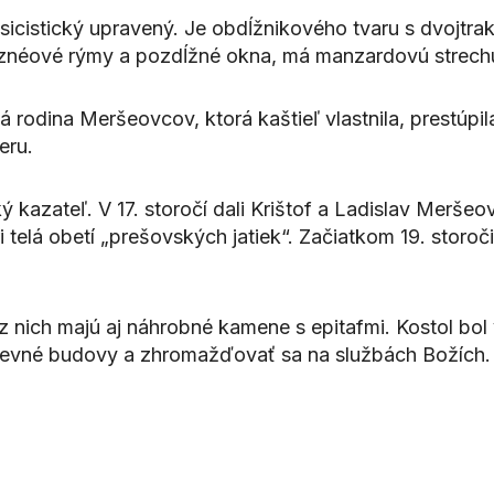
lasicistický upravený. Je obdĺžnikového tvaru s dvojtr
ú líznéové rýmy a pozdĺžné okna, má manzardovú strech
á rodina Meršeovcov, ktorá kaštieľ vlastnila, prestúpil
eru.
 kazateľ. V 17. storočí dali Krištof a Ladislav Meršeo
i telá obetí „prešovských jatiek“. Začiatkom 19. storo
z nich majú aj náhrobné kamene s epitafmi. Kostol bo
kevné budovy a zhromažďovať sa na službách Božích.