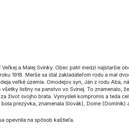
Veľkej a Malej Svinky. Obec patrí medzi najstaršie obce
oku 1918. Merše sa stal zakladateľom rodu a mal dvo
modeja veľké územia. Omodejov syn, Ján z rodu Aba, nás
šetky listiny na panstvo vo Svinej. To znamenalo, že 
, za život svojho brata. Vymysleli kompromis a teda ce
h bola prezývka, znamenala Slovák), Dome (Dominik) a 
 sa opevnila na spôsob kaštieľa.