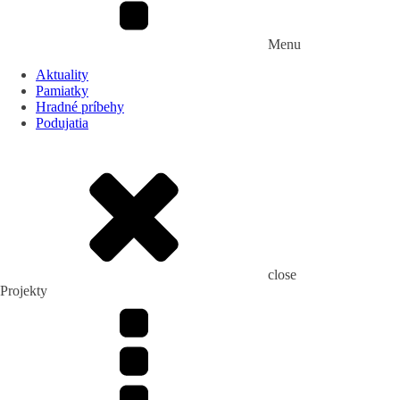
Menu
Aktuality
Pamiatky
Hradné príbehy
Podujatia
close
Projekty