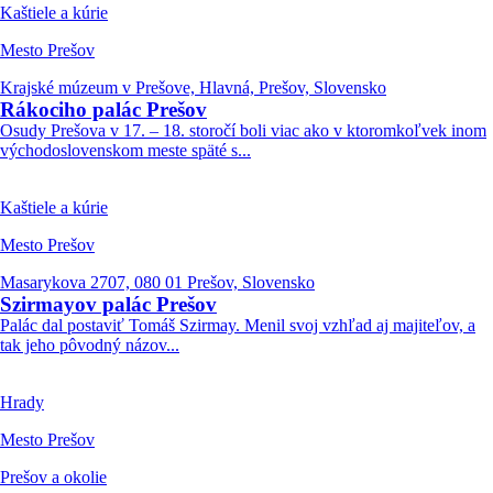
Kaštiele a kúrie
Mesto Prešov
Krajské múzeum v Prešove, Hlavná, Prešov, Slovensko
Rákociho palác Prešov
Osudy Prešova v 17. – 18. storočí boli viac ako v ktoromkoľvek inom
východoslovenskom meste späté s...
Kaštiele a kúrie
Mesto Prešov
Masarykova 2707, 080 01 Prešov, Slovensko
Szirmayov palác Prešov
Palác dal postaviť Tomáš Szirmay. Menil svoj vzhľad aj majiteľov, a
tak jeho pôvodný názov...
Hrady
Mesto Prešov
Prešov a okolie