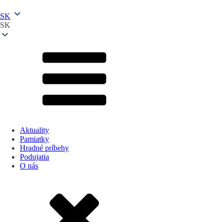
SK
SK
Aktuality
Pamiatky
Hradné príbehy
Podujatia
O nás