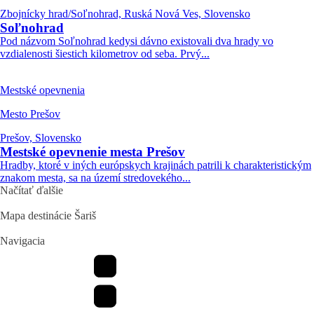
Zbojnícky hrad/Soľnohrad, Ruská Nová Ves, Slovensko
Soľnohrad
Pod názvom Soľnohrad kedysi dávno existovali dva hrady vo
vzdialenosti šiestich kilometrov od seba. Prvý...
Mestské opevnenia
Mesto Prešov
Prešov, Slovensko
Mestské opevnenie mesta Prešov
Hradby, ktoré v iných európskych krajinách patrili k charakteristickým
znakom mesta, sa na území stredovekého...
Načítať ďalšie
Mapa destinácie Šariš
Navigacia