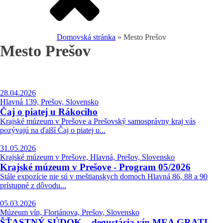
Domovská stránka
»
Mesto Prešov
Mesto Prešov
28.04.2026
Hlavná 139, Prešov, Slovensko
Čaj o piatej u Rákociho
Krajské múzeum v Prešove a Prešovský samosprávny kraj vás
pozývajú na ďalší Čaj o piatej u...
31.05.2026
Krajské múzeum v Prešove, Hlavná, Prešov, Slovensko
Krajské múzeum v Prešove - Program 05/2026
Stále expozície nie sú v meštianskych domoch Hlavná 86, 88 a 90
prístupné z dôvodu...
05.03.2026
Múzeum vín, Floriánova, Prešov, Slovensko
ŠŤASTNÝ SÚDOK – degustácia vín MEA GRATI