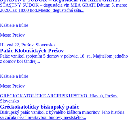
ŠŤASTNÝ SÚDOK – degustácia vín MEA GRATI Dátum: 5. marec
2026Čas: 18:00 hod.Miesto: degustačná sála...
Kaštiele a kúrie
Mesto Prešov
Hlavná 22, Prešov, Slovensko
Palác Klobušických Prešov
Palác vznikol spojením 5 domov v polovici 18. st.. Majiteľom jedného
z domov bol Ondrej...
Kaštiele a kúrie
Mesto Prešov
GRÉCKOKATOLÍCKE ARCIBISKUPSTVO, Hlavná, Prešov,
Slovensko
Gréckokatolícky biskupský palác
Biskupský palác vznikol z bývalého kláštora minoritov. Jeho história
sa začala písať prestavbou budovy mestského...