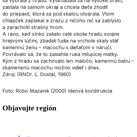
sa vybrala z hradu. Vyškriabala sa na vysoké bralo,
zastala na samom okraji a chcela dieťa zhodiť
do priepasti, ktorá sa pod skalou otvárala. Vtom
chlapček zaplakal a zrazu z ničoho nič sa zablyslo
a zarachotil strašný hrom.
A ráno, keď slnko zalialo celé okolie hradu svojimi
hrejivými lúčmi, zbadali ľudia na vrchole skaly stáť
kamennú ženu – macochu s dieťaťom v náručí.
Povrávalo sa, že to zasiahla ruka milujúcej matky.
Kým z hradu sa zachovalo len máločo, kamennú babu –
skamenenú macochu možno vidieť i dnes.
Zdroj: (RNDr. Ľ. Dostál, 1980)
Foto: Robo Mazanik (2000) Ideová konštrukcia
Objavujte región