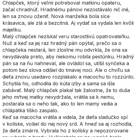
Chlapček, ktorý veľmi potreboval matkinu opateru,
začal chradnúť. Hradnému pánovi nezostávalo nič iné,
len sa znovu oženiť. Nová manželka bola síce
krásavica, ale zlá a bezcitná. Aj vydať sa vydala len kvôli
majetku.
Malý chlapček nezískal veru starostlivú opatrovateľku.
Nuž a keď sa jej raz hradný pán opýtal, prečo sa o
chlapčeka nestará, len zlostne mu odvrkla, že ona sa
nevydávala preto, aby niekomu robila pestúnku. Hradný
pán sa na ňu nahneval, ale ovládol sa, utíšil synčeka a
potom bez slova odišiel do tmavej noci. Ale o chvíľu sa
dieťa znovu usedavo rozplakalo a macochu to rozzúrilo.
Schytila ho, odhodila do kúta izby a sama sa išla
zabávať. Malý chlapček plakal tak žalostne, že to duša
jeho mŕtvej matky nevydržala, vrátila sa k nemu,
postarala sa o neho tak, ako to len mamy vedia a
chlápätka tíško zaspalo.
Keď sa macocha vrátila a videla, že dieťa sladučko spí
v kolíske, vošiel do nej nový srd. A hneď sa aj rozhodla,
že dieťa zmárni. Vybrala ho z kolísky a nepozorovane