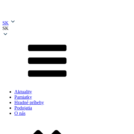
SK
SK
Aktuality
Pamiatky
Hradné príbehy
Podujatia
O nás