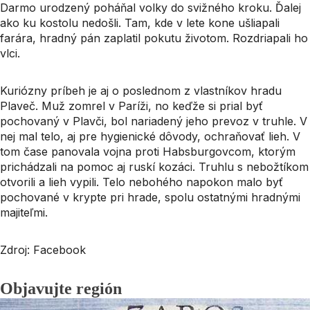
Darmo urodzený poháňal volky do svižného kroku. Ďalej
ako ku kostolu nedošli. Tam, kde v lete kone ušliapali
farára, hradný pán zaplatil pokutu životom. Rozdriapali ho
vlci.
Kuriózny príbeh je aj o poslednom z vlastníkov hradu
Plaveč. Muž zomrel v Paríži, no keďže si prial byť
pochovaný v Plavči, bol nariadený jeho prevoz v truhle. V
nej mal telo, aj pre hygienické dôvody, ochraňovať lieh. V
tom čase panovala vojna proti Habsburgovcom, ktorým
prichádzali na pomoc aj ruskí kozáci. Truhlu s nebožtíkom
otvorili a lieh vypili. Telo nebohého napokon malo byť
pochované v krypte pri hrade, spolu ostatnými hradnými
majiteľmi.
Zdroj: Facebook
Objavujte región