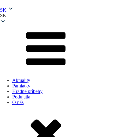
SK
SK
Aktuality
Pamiatky
Hradné príbehy
Podujatia
O nás