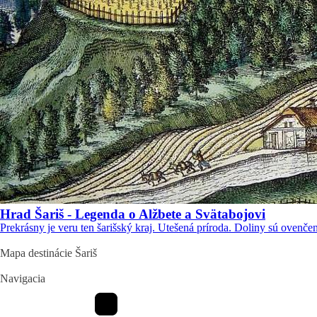
Hrad Šariš - Legenda o Alžbete a Svätabojovi
Prekrásny je veru ten šarišský kraj. Utešená príroda. Doliny sú ovenče
Mapa destinácie Šariš
Navigacia