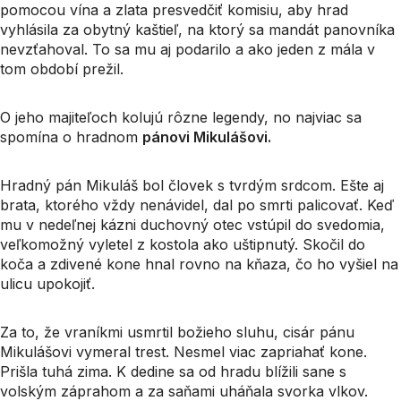
pomocou vína a zlata presvedčiť komisiu, aby hrad
vyhlásila za obytný kaštieľ, na ktorý sa mandát panovníka
nevzťahoval. To sa mu aj podarilo a ako jeden z mála v
tom období prežil.
O jeho majiteľoch kolujú rôzne legendy, no najviac sa
spomína o hradnom
pánovi Mikulášovi.
Hradný pán Mikuláš bol človek s tvrdým srdcom. Ešte aj
brata, ktorého vždy nenávidel, dal po smrti palicovať. Keď
mu v nedeľnej kázni duchovný otec vstúpil do svedomia,
veľkomožný vyletel z kostola ako uštipnutý. Skočil do
koča a zdivené kone hnal rovno na kňaza, čo ho vyšiel na
ulicu upokojiť.
Za to, že vraníkmi usmrtil božieho sluhu, cisár pánu
Mikulášovi vymeral trest. Nesmel viac zapriahať kone.
Prišla tuhá zima. K dedine sa od hradu blížili sane s
volským záprahom a za saňami uháňala svorka vlkov.