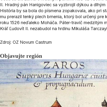
II. Hradný pán Hanigoviec sa vyzbrojil dýkou a dlhým
História by sa bola do písmena zopakovala, ako pri st
mu prerazil tenký plech brnenia, ktorý bol určený pre k
roku 1526 neďaleko Moháča. Páter-travič medzitým mus
Kráľ Ľudovít II. nezabudol na hrdinu Mikuláša Tarcz
Zdroj: OZ Novum Castrum
Objavujte región