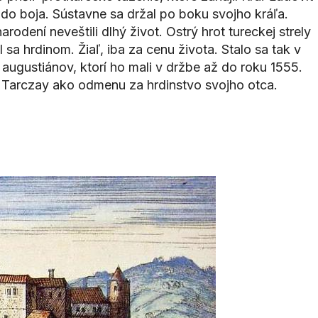
 do boja. Sústavne sa držal po boku svojho kráľa.
dení neveštili dlhý život. Ostrý hrot tureckej strely
 sa hrdinom. Žiaľ, iba za cenu života. Stalo sa tak v
augustiánov, ktorí ho mali v držbe až do roku 1555.
a Tarczay ako odmenu za hrdinstvo svojho otca.