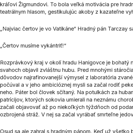
kráľovi Žigmundovi. To bola veľká motivácia pre hrad
teatrálnym hlasom, gestikulujúc akoby z kazateľne vy
„Najviac čertov je vo Vatikáne“ Hradný pán Tarczay sa 
„Čertov musíme vykántriť!“
Rozprávkový kraj v okolí hradu Hanigovce je bohatý n
svahoch objavil zvláštnu hubu. Pred mnohými stároči
dôvodov najrafinovanejší výmysel z laboratória zvan
počúval a v jeho ambicióznej mysli sa začal rodiť peke
neho. Páter bol človek sčítaný. Na potulkách za hubam
patrícijov, ktorých sokovia umierali na neznámu choro
začali objavovať až po niekoľkých týždňoch od podani
ozbrojená stráž. V nej sa začal vyrábať smrteľne jed
Osud sa ale zahral s hradným pánom. Keď už všetko bol