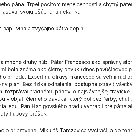
ného pána. Trpel pocitom menejcennosti a chytrý páte
hlasoval svoju ošúchanú riekanku:
napil vína a zvyčajne pátra doplnil:
a mnohé druhy húb. Páter Francesco ako správny alchym
ami bola známa ako čierny pavúk (dnes pavúčinovec p
ého príroda. Expert na otravy Francesco sa veľmi rád
lný plán. Bez rizika odhalenia, postupne otráviť všetký
i rozprával hradnému pánovi o najslávnejšej travičke 
bu v objatí čierneho pavúka, ktorý bol bez farby, chut
a jedu. Pán Hanigovského hradu vyhradil pre pátra al
ovatý hubový prášok.
o pripravené, Mikuláš Tarczay sa vystrašil a do toho p