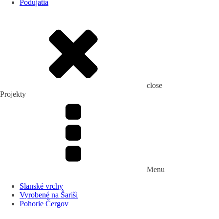
Podujatia
close
Projekty
Menu
Slanské vrchy
Vyrobené na Šariši
Pohorie Čergov