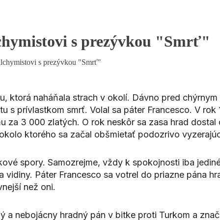
chymistovi s prezývkou "Smrť"
alchymistovi s prezývkou "Smrť"
ndu, ktorá naháňala strach v okolí. Dávno pred chýr
u s prívlastkom smrť. Volal sa páter Francesco. V rok 1
za 3 000 zlatých. O rok neskôr sa zasa hrad dostal d
olo ktorého sa začal obšmietať podozrivo vyzerajúci
vé spory. Samozrejme, vždy k spokojnosti iba jediného
 vidiny. Páter Francesco sa votrel do priazne pána hr
nejší než oni.
 a nebojácny hradný pán v bitke proti Turkom a značn