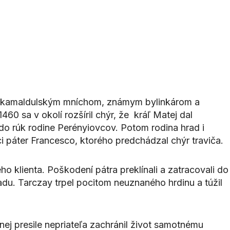
nym kamaldulským mníchom, známym bylinkárom a
460 sa v okolí rozšíril chýr, že kráľ Matej dal
o rúk rodine Perényiovcov. Potom rodina hrad i
 páter Francesco, ktorého predchádzal chýr traviča.
 klienta. Poškodení pátra preklínali a zatracovali do
adu. Tarczay trpel pocitom neuznaného hrdinu a túžil
ej presile nepriateľa zachránil život samotnému