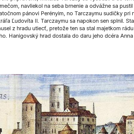
 mečom, navliekol na seba brnenie a odvážne sa pustil
atočnom pánovi Perényim, no Tarczaymu sudičky pri naro
ráľa Ľudovíta II. Tarczaymu sa napokon sen splnil. Stal
el z hradu utiecť, pretože ten sa stal majetkom rádu 
ayho. Hanigovský hrad dostala do daru jeho dcéra Ann