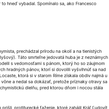
r to hneď vybadal. Spomínalo sa, ako Francesco
ista, prechádzal prírodu na okolí a na tienistých
lyšový). Táto smrteľne jedovatá huba je z neznámych
 podelil s vedomosťami s pánom, ktorý ho so záujmom
ch hradných pánov, ktorí si dovolili vyšvihnúť sa nad
Locaste, ktorá si v starom Ríme získala obdiv najmä u
i, vône a nedal sa dokázať, pretože príznaky otravy sa
chymistickú dielňu, pred ktorou dňom i nocou stála
rišli protiturecké ťaženie, ktoré zahájil Kráľ Ľudovít