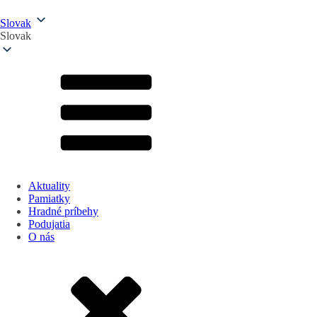
Slovak
Slovak
Aktuality
Pamiatky
Hradné príbehy
Podujatia
O nás