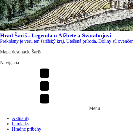
Hrad Šariš - Legenda o Alžbete a Svätabojovi
Prekrásny je veru ten šarišský kraj. Utešená príroda. Doliny sú ovenče
Mapa destinácie Šariš
Navigacia
Menu
Aktuality
Pamiatky
Hradné príbehy