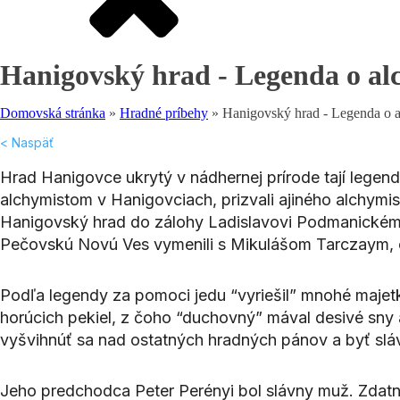
Hanigovský hrad - Legenda o al
Domovská stránka
»
Hradné príbehy
»
Hanigovský hrad - Legenda o 
< Naspäť
Hrad Hanigovce ukrytý v nádhernej prírode tají lege
alchymistom v Hanigovciach, prizvali ajiného alchymist
Hanigovský hrad do zálohy Ladislavovi Podmanickému 
Pečovskú Novú Ves vymenili s Mikulášom Tarczaym, ok
Podľa legendy za pomoci jedu “vyriešil” mnohé majetko
horúcich pekiel, z čoho “duchovný” mával desivé sny a
vyšvihnúť sa nad ostatných hradných pánov a byť sláv
Jeho predchodca Peter Perényi bol slávny muž. Zdatný