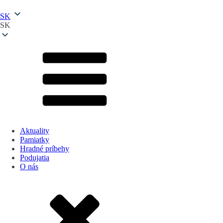
SK
SK
Aktuality
Pamiatky
Hradné príbehy
Podujatia
O nás