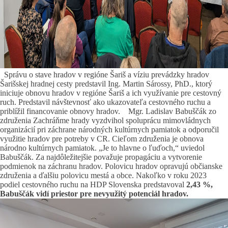
Správu o stave hradov v regióne Šariš a víziu prevádzky hradov
Šarišskej hradnej cesty predstavil Ing. Martin Sárossy, PhD., ktorý
iniciuje obnovu hradov v regióne Šariš a ich využívanie pre cestovný
ruch. Predstavil návštevnosť ako ukazovateľa cestovného ruchu a
priblížil financovanie obnovy hradov.
Mgr. Ladislav Babuščák zo
združenia Zachráňme hrady vyzdvihol spoluprácu mimovládnych
organizácií pri záchrane národných kultúrnych pamiatok a odporučil
využitie hradov pre potreby v CR. Cieľom združenia je obnova
národno kultúrnych pamiatok. „Je to hlavne o ľuďoch,“ uviedol
Babuščák. Za najdôležitejšie považuje propagáciu a vytvorenie
podmienok na záchranu hradov. Polovicu hradov opravujú občianske
združenia a ďalšiu polovicu mestá a obce. Nakoľko v roku 2023
podiel cestovného ruchu na HDP Slovenska predstavoval
2,43 %,
Babuščák vidí priestor pre nevyužitý potenciál hradov.