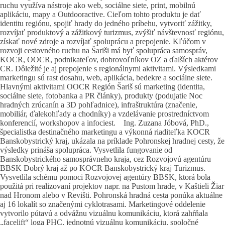
ruchu využíva nástroje ako web, sociálne siete, print, mobilnú
aplikáciu, mapy a Outdooractive. Cieľom tohto produktu je dať
identitu regiónu, spojiť hrady do jedného príbehu, vytvoriť zážitky,
rozvíjať produktový a zážitkový turizmus, zvýšiť návštevnosť regiónu,
získať nové zdroje a rozvíjať spoluprácu a prepojenie. Kľúčom v
rozvoji cestovného ruchu na Šariši má byť spolupráca samospráv,
KOCR, OOCR, podnikateľov, dobrovoľníkov OZ a ďalších aktérov
CR. Dôležité je aj prepojenie s regionálnymi aktivitami. Výsledkami
marketingu sú rast dosahu, web, aplikácia, bedekre a sociálne siete.
Hlavnými aktivitami OOCR Región Šariš sú marketing (identita,
sociálne siete, fotobanka a PR články), produkty (podujatie Noc
hradných zrúcanín a 3D pohľadnice), infraštruktúra (značenie,
mobiliár, ďalekohľady a chodníky) a vzdelávanie prostredníctvom
konferencií, workshopov a infociest.
Ing. Zuzana Jóbová, PhD.,
špecialistka destinačného marketingu a výkonná riaditeľka KOCR
Banskobystrický kraj, ukázala na príklade Pohronskej hradnej cesty, že
výsledky prináša spolupráca. Vysvetlila fungovanie od
Banskobystrického samosprávneho kraja, cez Rozvojovú agentúru
BBSK Dobrý kraj až po KOCR Banskobystrický kraj Turizmus.
Vysvetlila schému pomoci Rozvojovej agentúry BBSK, ktorá bola
použitá pri realizovaní projektov napr. na Pustom hrade, v Kaštieli Žiar
nad Hronom alebo v Revišti. Pohronská hradná cesta ponúka aktuálne
aj 16 lokalít so značenými cyklotrasami. Marketingové oddelenie
vytvorilo pútavú a odvážnu vizuálnu komunikáciu, ktorá zahŕňala
„facelift“ loga PHC, jednotnú vizuálnu komunikáciu, spoločné