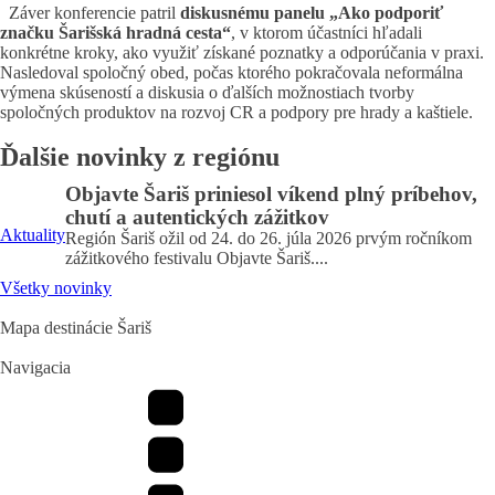
Záver konferencie patril
diskusnému panelu „Ako podporiť
značku
Šarišská hradná cesta
“
, v ktorom účastníci hľadali
konkrétne kroky, ako využiť získané poznatky a odporúčania v praxi.
Nasledoval spoločný obed, počas ktorého pokračovala neformálna
výmena skúseností a diskusia o ďalších možnostiach tvorby
spoločných produktov na rozvoj CR a podpory pre hrady a kaštiele.
Ďalšie novinky z regiónu
Objavte Šariš priniesol víkend plný príbehov,
chutí a autentických zážitkov
Aktuality
Región Šariš ožil od 24. do 26. júla 2026 prvým ročníkom
zážitkového festivalu Objavte Šariš....
Všetky novinky
Mapa destinácie Šariš
Navigacia