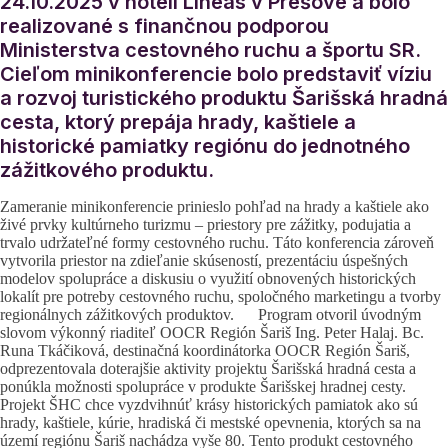
24.10.2025 v hoteli Lineas v Prešove a bolo
realizované s finančnou podporou
Ministerstva cestovného ruchu a športu SR.
Cieľom minikonferencie bolo predstaviť víziu
a rozvoj turistického produktu Šarišská hradná
cesta, ktorý prepája hrady, kaštiele a
historické pamiatky regiónu do jednotného
zážitkového produktu.
Zameranie minikonferencie prinieslo pohľad na hrady a kaštiele ako
živé prvky kultúrneho turizmu – priestory pre zážitky, podujatia a
trvalo udržateľné formy cestovného ruchu. Táto konferencia zároveň
vytvorila priestor na zdieľanie skúseností, prezentáciu úspešných
modelov spolupráce a diskusiu o využití obnovených historických
lokalít pre potreby cestovného ruchu, spoločného marketingu a tvorby
regionálnych zážitkových produktov.
Program otvoril úvodným
slovom výkonný riaditeľ OOCR Región Šariš Ing. Peter Halaj. Bc.
Runa Tkáčiková, destinačná koordinátorka OOCR Región Šariš,
odprezentovala doterajšie aktivity projektu Šarišská hradná cesta a
ponúkla možnosti spolupráce v produkte Šarišskej hradnej cesty.
Projekt ŠHC chce vyzdvihnúť krásy historických pamiatok ako sú
hrady, kaštiele, kúrie, hradiská či mestské opevnenia, ktorých sa na
území regiónu Šariš nachádza vyše 80. Tento produkt cestovného