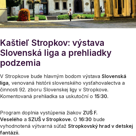
Kaštieľ Stropkov: výstava
Slovenská liga a prehliadky
podzemia
V Stropkove bude hlavným bodom výstava
Slovenská
liga
, venovaná histórii slovenského vysťahovalectva a
činnosti 92. zboru Slovenskej ligy v Stropkove.
Komentovaná prehliadka sa uskutoční o
15:30
.
Program doplnia vystúpenia žiakov
ZUŠ F.
Veselého
a
SZUŠ v Stropkove
. O
16:30
bude
vyhodnotená výtvarná súťaž
Stropkovský hrad v detskej
fantázii
.