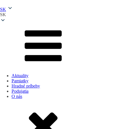
SK
SK
Aktuality
Pamiatky
Hradné príbehy
Podujatia
O nás