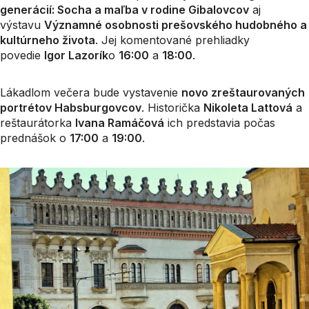
generácií: Socha a maľba v rodine Gibalovcov
aj
výstavu
Významné osobnosti prešovského hudobného a
kultúrneho života
. Jej komentované prehliadky
povedie
Igor Lazorík
o
16:00
a
18:00
.
Lákadlom večera bude vystavenie
novo zreštaurovaných
portrétov Habsburgovcov
. Historička
Nikoleta Lattová
a
reštaurátorka
Ivana Ramáčová
ich predstavia počas
prednášok o
17:00
a
19:00
.