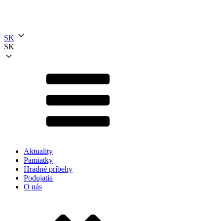
SK
SK
Aktuality
Pamiatky
Hradné príbehy
Podujatia
O nás