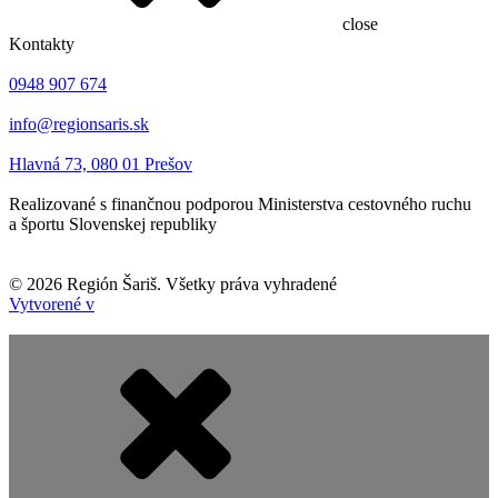
close
Kontakty
0948 907 674
info@regionsaris.sk
Hlavná 73, 080 01 Prešov
Realizované s finančnou podporou Ministerstva cestovného ruchu
a športu Slovenskej republiky
©
2026
Región Šariš. Všetky práva vyhradené
Vytvorené v