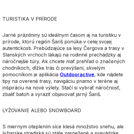
TURISTIKA V PRÍRODE
Jarné prázdniny sú ideálnym časom aj na turistiku v
prírode, ktorú región Šariš ponúka v celej svojej
autentickosti. Prebúdzajúce sa lesy Čergova a trasy v
Slanských vrchoch lákajú na rodinné prechádzky aj
náročnejšie túry. Ak chcete mať prehľad o značených
chodníkoch, dĺžke trás či prevýšení, skvelým
pomocníkom je aplikácia
Outdooractive
, kde nájdete
tipy na overené trasy, navigáciu priamo v teréne aj
inšpiráciu na nové výlety. Stačí si vybrať náročnosť,
zbaliť batoh a vyraziť objavovať jarný Šariš.
LYŽOVANIE ALEBO SNOWBOARD
S miernym oteplením síce klesá množstvo snehu, ale
lyžiarske strediská sú stále zasnežené a prevádzke.