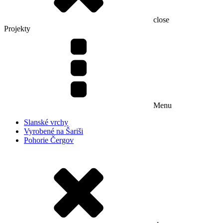
close
Projekty
Menu
Slanské vrchy
Vyrobené na Šariši
Pohorie Čergov