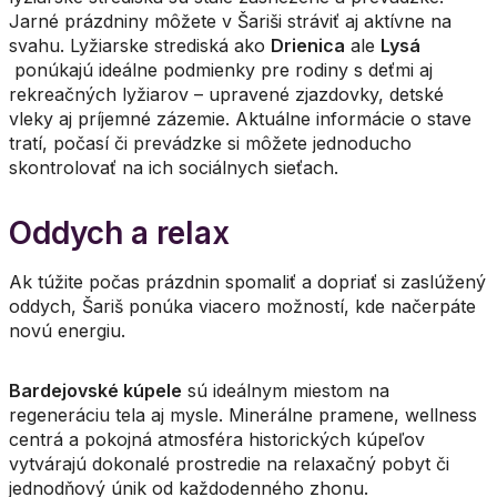
Jarné prázdniny môžete v Šariši stráviť aj aktívne na
svahu. Lyžiarske strediská ako
Drienica
ale
Lysá
ponúkajú ideálne podmienky pre rodiny s deťmi aj
rekreačných lyžiarov – upravené zjazdovky, detské
vleky aj príjemné zázemie. Aktuálne informácie o stave
tratí, počasí či prevádzke si môžete jednoducho
skontrolovať na ich sociálnych sieťach.
Oddych a relax
Ak túžite počas prázdnin spomaliť a dopriať si zaslúžený
oddych, Šariš ponúka viacero možností, kde načerpáte
novú energiu.
Bardejovské kúpele
sú ideálnym miestom na
regeneráciu tela aj mysle. Minerálne pramene, wellness
centrá a pokojná atmosféra historických kúpeľov
vytvárajú dokonalé prostredie na relaxačný pobyt či
jednodňový únik od každodenného zhonu.