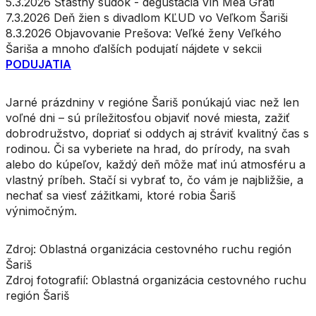
5.3.2026 Šťastný súdok - degustácia vín Mea Grati
7.3.2026 Deň žien s divadlom KĽUD vo Veľkom Šariši
8.3.2026 Objavovanie Prešova: Veľké ženy Veľkého
Šariša a mnoho ďalších podujatí nájdete v sekcii
PODUJATIA
Jarné prázdniny v regióne Šariš ponúkajú viac než len
voľné dni – sú príležitosťou objaviť nové miesta, zažiť
dobrodružstvo, dopriať si oddych aj stráviť kvalitný čas s
rodinou. Či sa vyberiete na hrad, do prírody, na svah
alebo do kúpeľov, každý deň môže mať inú atmosféru a
vlastný príbeh. Stačí si vybrať to, čo vám je najbližšie, a
nechať sa viesť zážitkami, ktoré robia Šariš
výnimočným.
Zdroj: Oblastná organizácia cestovného ruchu región
Šariš
Zdroj fotografií: Oblastná organizácia cestovného ruchu
región Šariš